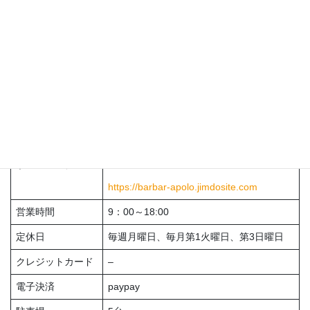
フリガナ
リヨウ アポロ
ジャンル
理容業
住所
〒018-5201 鹿角市花輪字中花輪11-2
電話番号
0186-23-2279
メール
–
ホームページ
https://barbar-apolo.jimdosite.com
営業時間
9：00～18:00
定休日
毎週月曜日、毎月第1火曜日、第3日曜日
クレジットカード
–
電子決済
paypay