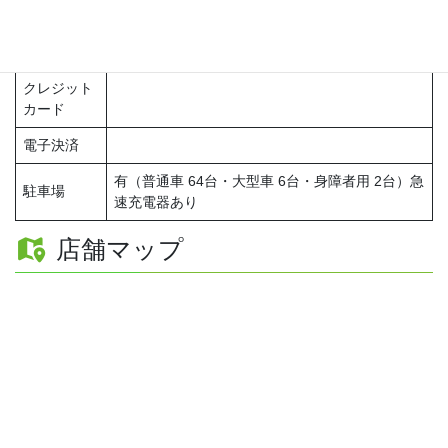
※時間は変更する場合がございます。
定休日
–
クレジット
カード
電子決済
有（普通車 64台・大型車 6台・身障者用 2台）急
駐車場
速充電器あり
店舗マップ