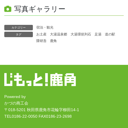
写真ギャラリー
宿泊・観光
カテゴリー
お土産
大湯温泉郷
大湯環状列石
足湯
道の駅
タグ
隈研吾
鹿角
Powered by
かづの商工会
〒018-5201 秋田県鹿角市花輪字柳田14-1
TEL0186-22-0050 FAX0186-23-2698