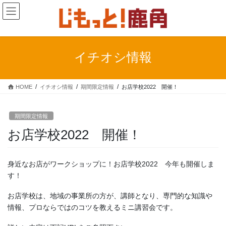
コ
ナ
ン
ビ
テ
ゲ
ン
ー
ツ
シ
イチオシ情報
に
ョ
移
ン
動
に
HOME
イチオシ情報
期間限定情報
お店学校2022 開催！
移
動
期間限定情報
お店学校2022 開催！
身近なお店がワークショップに！お店学校2022 今年も開催しま
す！
お店学校は、地域の事業所の方が、講師となり、専門的な知識や
情報、プロならではのコツを教えるミニ講習会です。