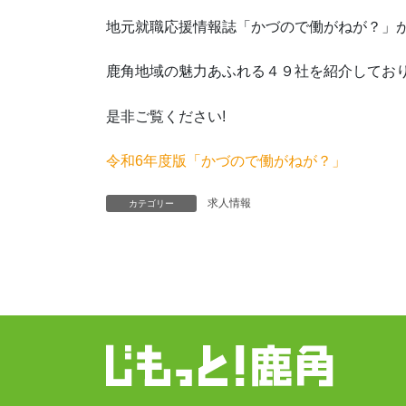
地元就職応援情報誌「かづので働がねが？」
鹿角地域の魅力あふれる４９社を紹介してお
是非ご覧ください!
令和6年度版「かづので働がねが？」
求人情報
カテゴリー