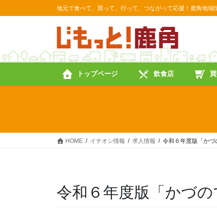
コ
ナ
地元で食べて、買って、行って、つながって応援！鹿角地域
ン
ビ
テ
ゲ
ン
ー
ツ
シ
に
ョ
トップページ
飲食店
買
移
ン
動
に
移
動
HOME
イチオシ情報
求人情報
令和６年度版「かづ
令和６年度版「かづの