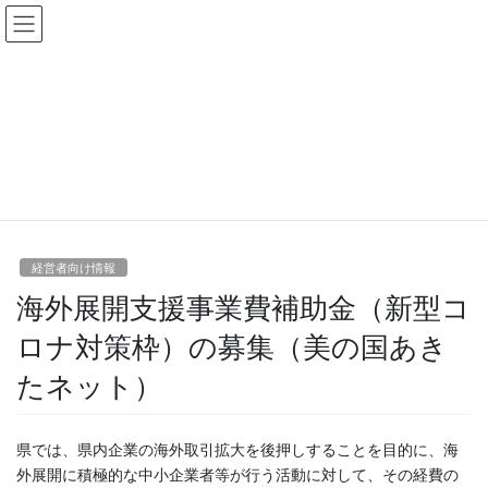
コ
ナ
ン
ビ
テ
ゲ
ン
ー
ツ
シ
イチオシ情報
に
ョ
移
ン
動
に
HOME
イチオシ情報
経営者向け情報
移
海外展開支援事業費補助金（新型コロナ対策枠）の募集（美の国あきたネット）
動
経営者向け情報
海外展開支援事業費補助金（新型コ
ロナ対策枠）の募集（美の国あき
たネット）
県では、県内企業の海外取引拡大を後押しすることを目的に、海
外展開に積極的な中小企業者等が行う活動に対して、その経費の