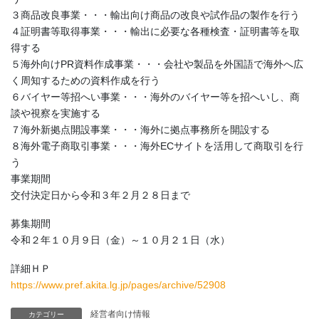
３商品改良事業・・・輸出向け商品の改良や試作品の製作を行う
４証明書等取得事業・・・輸出に必要な各種検査・証明書等を取
得する
５海外向けPR資料作成事業・・・会社や製品を外国語で海外へ広
く周知するための資料作成を行う
６バイヤー等招へい事業・・・海外のバイヤー等を招へいし、商
談や視察を実施する
７海外新拠点開設事業・・・海外に拠点事務所を開設する
８海外電子商取引事業・・・海外ECサイトを活用して商取引を行
う
事業期間
交付決定日から令和３年２月２８日まで
募集期間
令和２年１０月９日（金）～１０月２１日（水）
詳細ＨＰ
https://www.pref.akita.lg.jp/pages/archive/52908
経営者向け情報
カテゴリー