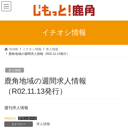
コ
ナ
ン
ビ
テ
ゲ
ン
ー
ツ
シ
イチオシ情報
に
ョ
移
ン
動
に
HOME
イチオシ情報
求人情報
移
鹿角地域の週間求人情報（R02.11.13発行）
動
求人情報
鹿角地域の週間求人情報
（R02.11.13発行）
週刊求人情報
HW1113
ダウンロード
求人情報
カテゴリー