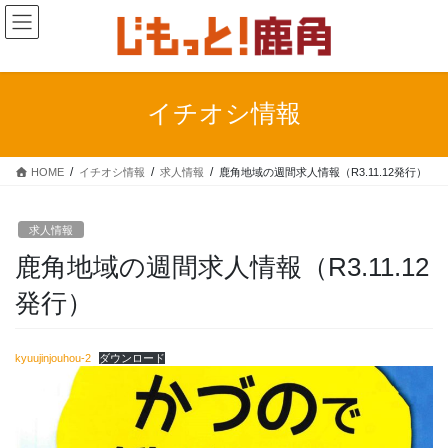
コ
ナ
ン
ビ
テ
ゲ
ン
ー
ツ
シ
イチオシ情報
に
ョ
移
ン
動
に
HOME
イチオシ情報
求人情報
鹿角地域の週間求人情報（R3.11.12発行）
移
動
求人情報
鹿角地域の週間求人情報（R3.11.12
発行）
kyuujinjouhou-2
ダウンロード