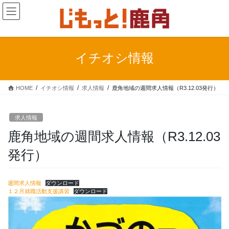
コ
ナ
ン
ビ
テ
ゲ
ン
ー
ツ
シ
イチオシ情報
に
ョ
移
ン
動
に
HOME
イチオシ情報
求人情報
鹿角地域の週間求人情報（R3.12.03発行）
移
動
求人情報
鹿角地域の週間求人情報（R3.12.03
発行）
週間求人情報
ダウンロード
１２月就職活動支援講習
ダウンロード