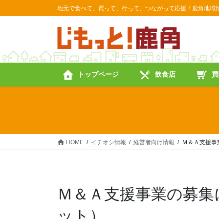
コ
ナ
地元で食べて、買って、行って、つながって応援！鹿角地域
ン
ビ
テ
ゲ
ン
ー
ツ
シ
に
ョ
トップページ
飲食店
買
移
ン
動
に
移
動
HOME
イチオシ情報
経営者向け情報
Ｍ＆Ａ支援事
Ｍ＆Ａ支援事業の募集
ット）