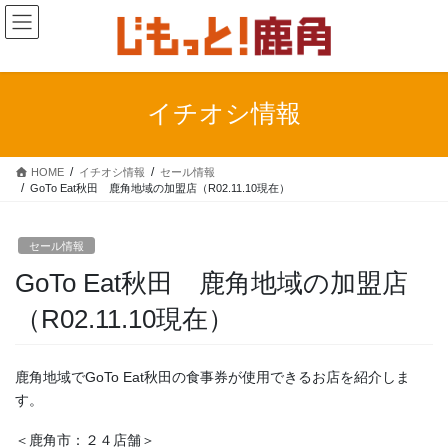
コ
ナ
ン
ビ
テ
ゲ
ン
ー
ツ
シ
イチオシ情報
に
ョ
移
ン
動
に
HOME
イチオシ情報
セール情報
移
GoTo Eat秋田 鹿角地域の加盟店（R02.11.10現在）
動
セール情報
GoTo Eat秋田 鹿角地域の加盟店
（R02.11.10現在）
鹿角地域でGoTo Eat秋田の食事券が使用できるお店を紹介しま
す。
＜鹿角市：２４店舗＞