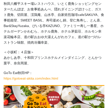
秋田八幡平スキー場レストハウス、いとく鹿角ショッピングセン
ターたんぽぽ、お食事処あんべ、隠れダイニングぽけっと、ガス
ト鹿角、切田屋、渓鶏庵、山水亭、自家焙煎珈琲cafeSAKUYA、食
事処能登、SWEET BASIL、寿司釜めし錦、登仁角寿し、とん喜、
Bar&StayYuzaka、びいる亭KAZUNO、ファミリー寿し一番星、ホ
テルガーデンかわむら、ホテル鹿角、ホテル茅茹荘、ホルモン幸
楽花輪本店、道の駅おおゆ大湯えんがわカフェ、道の駅かづのレ
ストラン味館、焼肉冷麺幸楽、
＜小坂町：４店舗＞
あかしあ亭、十和田プリンスホテルメインダイニング、とんかつ
栗平、奈良岡屋、
GoTo Eat秋田HP：
https://gotoeat-akita.com/index.html