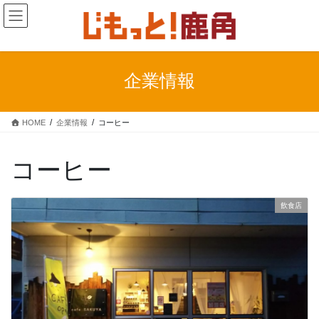
コ
ナ
ン
ビ
テ
ゲ
ン
ー
ツ
シ
企業情報
に
ョ
移
ン
動
に
HOME
企業情報
コーヒー
移
動
コーヒー
飲食店