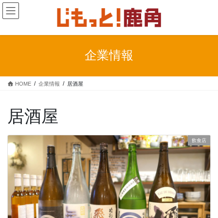
コ
ナ
ン
ビ
テ
ゲ
ン
ー
ツ
シ
企業情報
に
ョ
移
ン
動
に
HOME
企業情報
居酒屋
移
動
居酒屋
飲食店