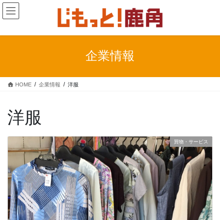
コ
ナ
ン
ビ
テ
ゲ
ン
ー
ツ
シ
企業情報
に
ョ
移
ン
動
に
HOME
企業情報
洋服
移
動
洋服
買物・サービス