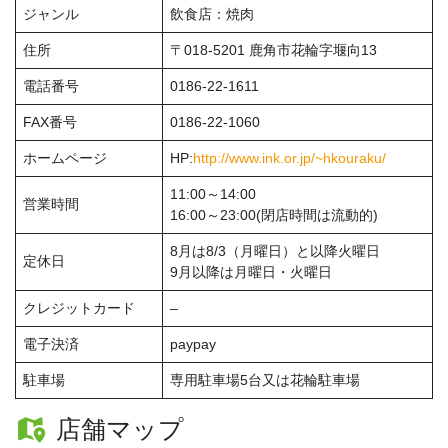
ジャンル
飲食店：焼肉
住所
〒018-5201 鹿角市花輪字堰向13
電話番号
0186-22-1611
FAX番号
0186-22-1060
ホームページ
HP:
http://www.ink.or.jp/~hkouraku/
11:00～14:00
営業時間
16:00～23:00(閉店時間は流動的)
8月は8/3（月曜日）と以降火曜日
定休日
9月以降は月曜日・火曜日
クレジットカード
–
電子決済
paypay
駐車場
専用駐車場5台又は花輪駐車場
店舗マップ